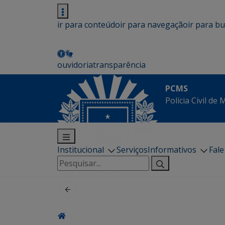
ir para conteúdo
ir para navegação
ir para b
ouvidoria
transparência
PCMS
Polícia Civil de
Institucional
Serviços
Informativos
Fal
Pesquisar
por: