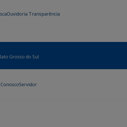
usca
Ouvidoria
Transparência
 Mato Grosso do Sul
e Conosco
Servidor