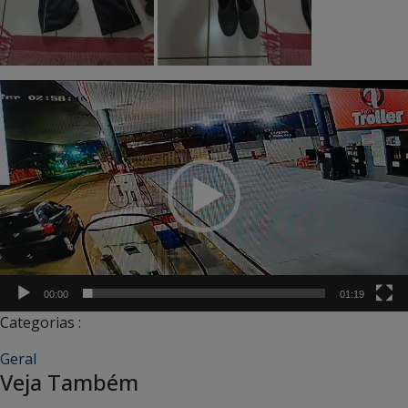
Tocador
de
vídeo
00:00
01:19
Categorias :
Geral
Veja Também