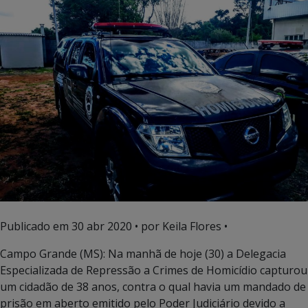
Publicado em
30 abr 2020
• por Keila Flores •
Campo Grande (MS): Na manhã de hoje (30) a Delegacia
Especializada de Repressão a Crimes de Homicídio capturou
um cidadão de 38 anos, contra o qual havia um mandado de
prisão em aberto emitido pelo Poder Judiciário devido a