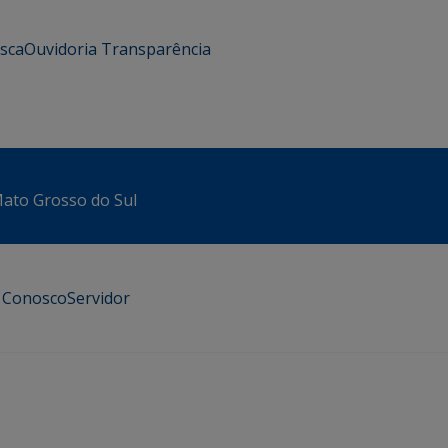
usca
Ouvidoria
Transparência
 Mato Grosso do Sul
e Conosco
Servidor