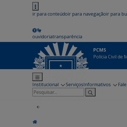
ir para conteúdo
ir para navegação
ir para b
ouvidoria
transparência
PCMS
Polícia Civil de
Institucional
Serviços
Informativos
Fal
Pesquisar
por: