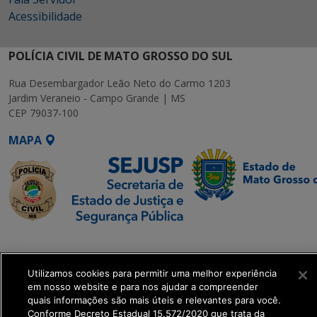
Acessibilidade
POLÍCIA CIVIL DE MATO GROSSO DO SUL
Rua Desembargador Leão Neto do Carmo 1203
Jardim Veraneio - Campo Grande | MS
CEP 79037-100
MAPA
SETDIG | Secretaria-
Executiva de
Utilizamos cookies para permitir uma melhor experiência
Transformação Digital
em nosso website e para nos ajudar a compreender
quais informações são mais úteis e relevantes para você.
get_footer();
Conforme Decreto Estadual 15.572/2020 que trata da