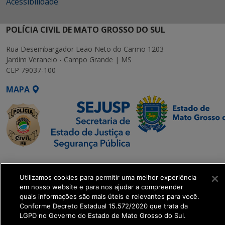
Acessibilidade
POLÍCIA CIVIL DE MATO GROSSO DO SUL
Rua Desembargador Leão Neto do Carmo 1203
Jardim Veraneio - Campo Grande | MS
CEP 79037-100
MAPA
SETDIG | Secretaria-
Executiva de
Utilizamos cookies para permitir uma melhor experiência
Transformação Digital
em nosso website e para nos ajudar a compreender
quais informações são mais úteis e relevantes para você.
Conforme Decreto Estadual 15.572/2020 que trata da
get_footer();
LGPD no Governo do Estado de Mato Grosso do Sul.