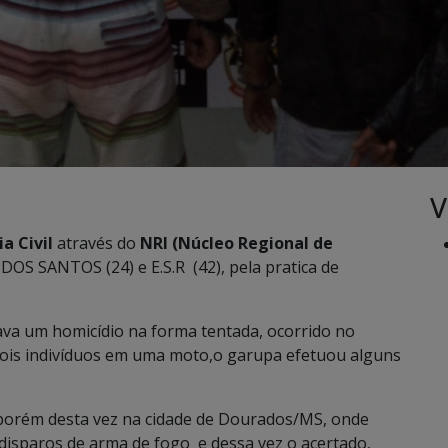
V
ia Civil
através do
NRI (Núcleo Regional de
 SANTOS (24) e E.S.R (42), pela pratica de
gava um homicídio na forma tentada, ocorrido no
r dois indivíduos em uma moto,o garupa efetuou alguns
, porém desta vez na cidade de Dourados/MS, onde
 disparos de arma de fogo e dessa vez o acertado,