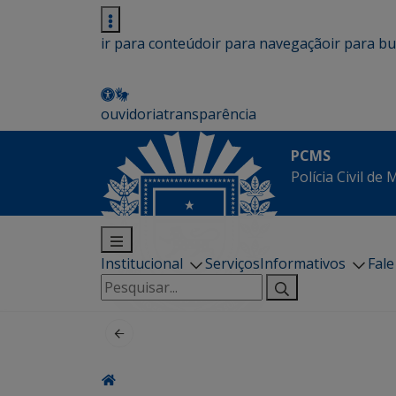
ir para conteúdo
ir para navegação
ir para b
ouvidoria
transparência
PCMS
Polícia Civil de
Institucional
Serviços
Informativos
Fal
Pesquisar
por: