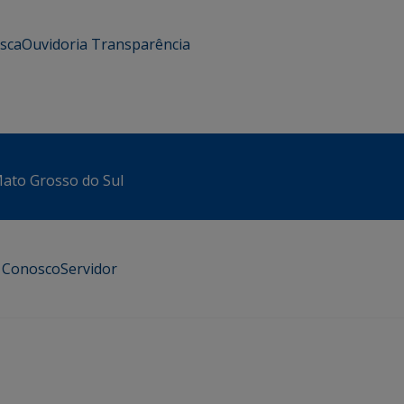
usca
Ouvidoria
Transparência
 Mato Grosso do Sul
e Conosco
Servidor