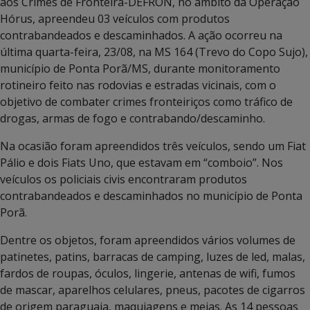
aos Crimes de Fronteira-DEFRON, no âmbito da Operação
Hórus, apreendeu 03 veículos com produtos
contrabandeados e descaminhados. A ação ocorreu na
última quarta-feira, 23/08, na MS 164 (Trevo do Copo Sujo),
município de Ponta Porã/MS, durante monitoramento
rotineiro feito nas rodovias e estradas vicinais, com o
objetivo de combater crimes fronteiriços como tráfico de
drogas, armas de fogo e contrabando/descaminho.
Na ocasião foram apreendidos três veículos, sendo um Fiat
Pálio e dois Fiats Uno, que estavam em “comboio”. Nos
veículos os policiais civis encontraram produtos
contrabandeados e descaminhados no município de Ponta
Porã.
Dentre os objetos, foram apreendidos vários volumes de
patinetes, patins, barracas de camping, luzes de led, malas,
fardos de roupas, óculos, lingerie, antenas de wifi, fumos
de mascar, aparelhos celulares, pneus, pacotes de cigarros
de origem paraguaia, maquiagens e meias. As 14 pessoas