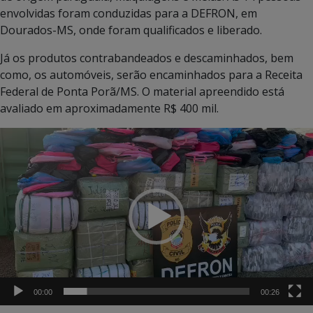
envolvidas foram conduzidas para a DEFRON, em
Dourados-MS, onde foram qualificados e liberado.
Já os produtos contrabandeados e descaminhados, bem
como, os automóveis, serão encaminhados para a Receita
Federal de Ponta Porã/MS. O material apreendido está
avaliado em aproximadamente R$ 400 mil.
Tocador
de
vídeo
00:00
00:26