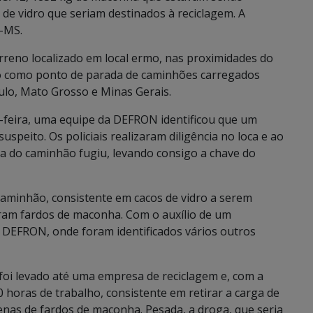
de vidro que seriam destinados à reciclagem. A
s-MS.
reno localizado em local ermo, nas proximidades do
do como ponto de parada de caminhões carregados
lo, Mato Grosso e Minas Gerais.
a-feira, uma equipe da DEFRON identificou que um
speito. Os policiais realizaram diligência no loca e ao
a do caminhão fugiu, levando consigo a chave do
aminhão, consistente em cacos de vidro a serem
raram fardos de maconha. Com o auxílio de um
a DEFRON, onde foram identificados vários outros
 foi levado até uma empresa de reciclagem e, com a
0 horas de trabalho, consistente em retirar a carga de
enas de fardos de maconha. Pesada, a droga, que seria