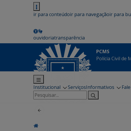
ir para conteúdo
ir para navegação
ir para b
ouvidoria
transparência
PCMS
Polícia Civil de
Institucional
Serviços
Informativos
Fal
Pesquisar
por: