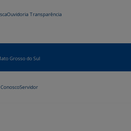
usca
Ouvidoria
Transparência
 Mato Grosso do Sul
e Conosco
Servidor