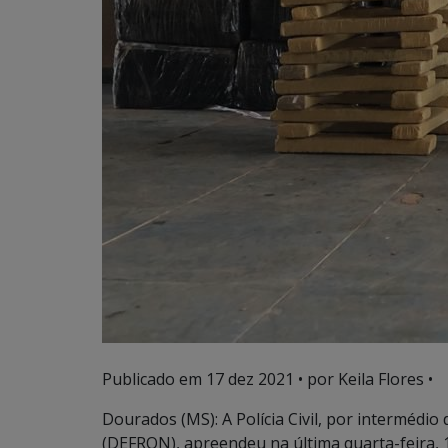
Publicado em
17 dez 2021
• por Keila Flores •
Dourados (MS): A Polícia Civil, por intermédi
(DEFRON), apreendeu na última quarta-feira,