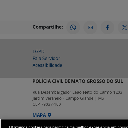
Compartilhe:
LGPD
Fala Servidor
Acessibilidade
POLÍCIA CIVIL DE MATO GROSSO DO SUL
Rua Desembargador Leão Neto do Carmo 1203
Jardim Veraneio - Campo Grande | MS
CEP 79037-100
MAPA
SETDIG | Secretaria-Executiva de Transf
Utilizamos cookies para permitir uma melhor experiência em noss