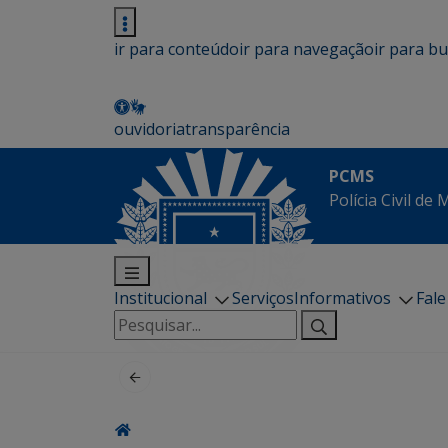
ir para conteúdo
ir para navegação
ir para b
ouvidoria
transparência
PCMS
Polícia Civil de
Institucional
Serviços
Informativos
Fal
Pesquisar
por: