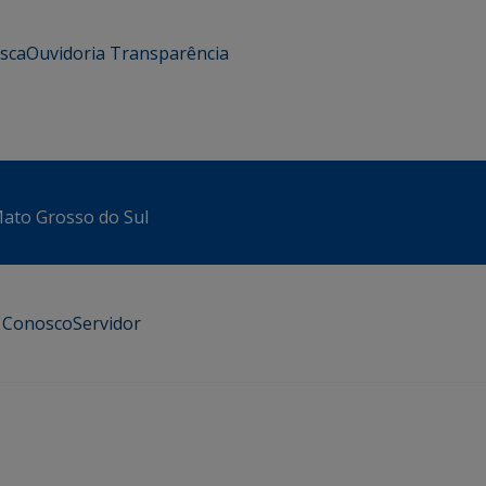
usca
Ouvidoria
Transparência
 Mato Grosso do Sul
e Conosco
Servidor