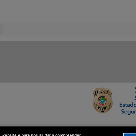
ormação Digital
o website e para nos ajudar a compreender