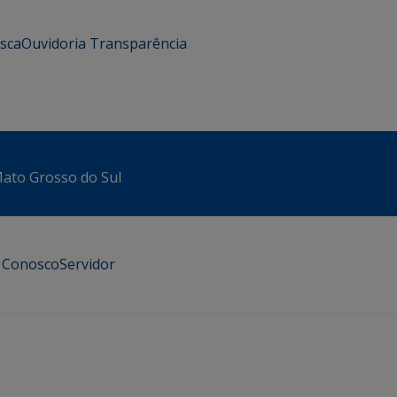
usca
Ouvidoria
Transparência
 Mato Grosso do Sul
e Conosco
Servidor