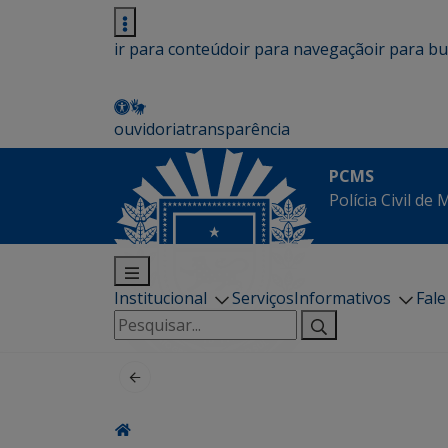
ir para conteúdo
ir para navegação
ir para b
ouvidoria
transparência
PCMS
Polícia Civil de
Institucional
Serviços
Informativos
Fal
Pesquisar
por: