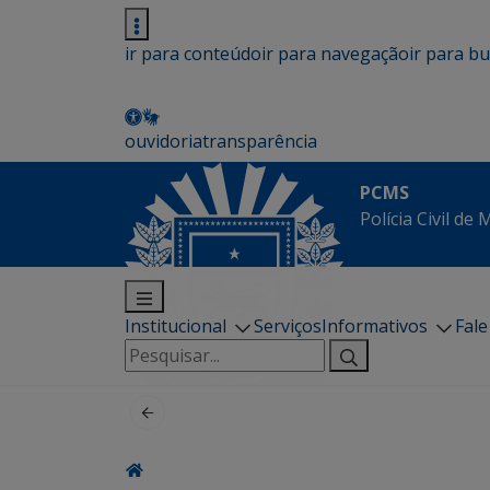
ir para conteúdo
ir para navegação
ir para b
ouvidoria
transparência
PCMS
Polícia Civil de
Institucional
Serviços
Informativos
Fal
Pesquisar
por: