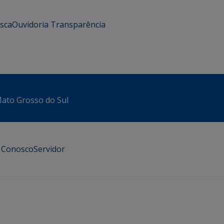
usca
Ouvidoria
Transparência
 Mato Grosso do Sul
e Conosco
Servidor