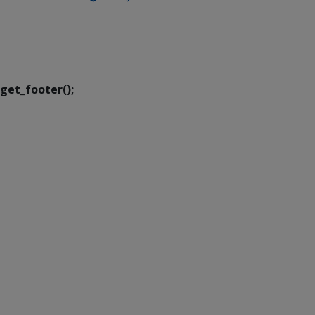
SETDIG | Secretaria-
Executiva de
Transformação Digital
get_footer();