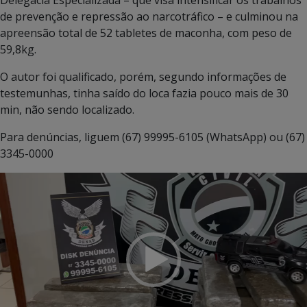
Delegacia Especializada – que visa intensificar os trabalhos
de prevenção e repressão ao narcotráfico – e culminou na
apreensão total de 52 tabletes de maconha, com peso de
59,8kg.
O autor foi qualificado, porém, segundo informações de
testemunhas, tinha saído do loca fazia pouco mais de 30
min, não sendo localizado.
Para denúncias, liguem (67) 99995-6105 (WhatsApp) ou (67)
3345-0000
Tocador
de
vídeo