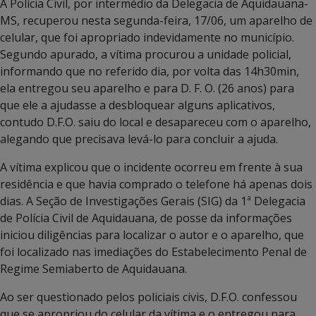
A Polícia Civil, por intermédio da Delegacia de Aquidauana-
MS, recuperou nesta segunda-feira, 17/06, um aparelho de
celular, que foi apropriado indevidamente no município.
Segundo apurado, a vítima procurou a unidade policial,
informando que no referido dia, por volta das 14h30min,
ela entregou seu aparelho e para D. F. O. (26 anos) para
que ele a ajudasse a desbloquear alguns aplicativos,
contudo D.F.O. saiu do local e desapareceu com o aparelho,
alegando que precisava levá-lo para concluir a ajuda.
A vítima explicou que o incidente ocorreu em frente à sua
residência e que havia comprado o telefone há apenas dois
dias. A Seção de Investigações Gerais (SIG) da 1ª Delegacia
de Polícia Civil de Aquidauana, de posse da informações
iniciou diligências para localizar o autor e o aparelho, que
foi localizado nas imediações do Estabelecimento Penal de
Regime Semiaberto de Aquidauana.
Ao ser questionado pelos policiais civis, D.F.O. confessou
que se apropriou do celular da vítima e o entregou para