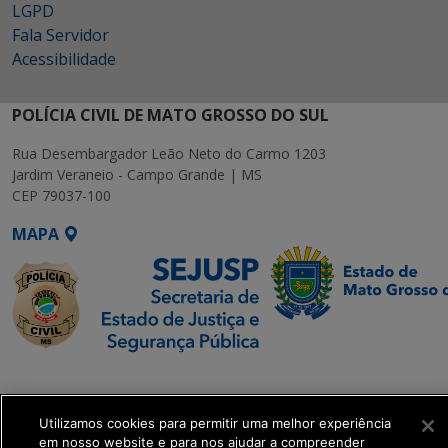
LGPD
Fala Servidor
Acessibilidade
POLÍCIA CIVIL DE MATO GROSSO DO SUL
Rua Desembargador Leão Neto do Carmo 1203
Jardim Veraneio - Campo Grande | MS
CEP 79037-100
MAPA
SETDIG | Secretaria-
Executiva de
Transformação Digital
Utilizamos cookies para permitir uma melhor experiência
em nosso website e para nos ajudar a compreender