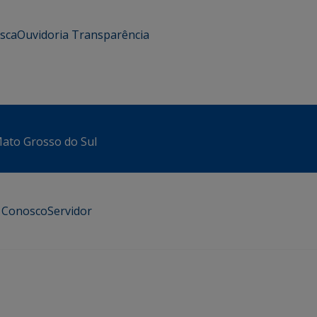
usca
Ouvidoria
Transparência
 Mato Grosso do Sul
e Conosco
Servidor