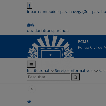
ir para conteúdo
ir para navegação
ir para b
ouvidoria
transparência
PCMS
Polícia Civil de
Institucional
Serviços
Informativos
Fal
Pesquisar
por: