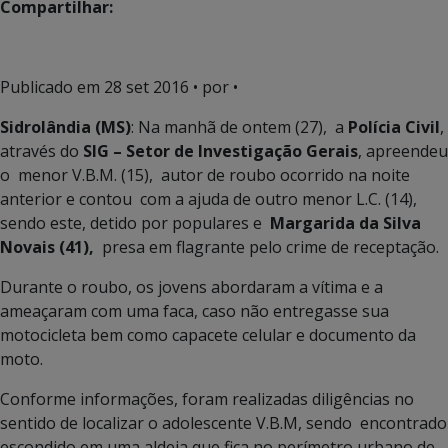
Compartilhar:
Publicado em
28 set 2016
• por •
Sidrolândia (MS)
: Na manhã de ontem (27), a
Polícia Civil
,
através do
SIG – Setor de Investigação Gerais
, apreendeu
o menor V.B.M. (15), autor de roubo ocorrido na noite
anterior e contou com a ajuda de outro menor L.C. (14),
sendo este, detido por populares e
Margarida da Silva
Novais (41),
presa em flagrante pelo crime de receptação.
Durante o roubo, os jovens abordaram a vítima e a
ameaçaram com uma faca, caso não entregasse sua
motocicleta bem como capacete celular e documento da
moto.
Conforme informações, foram realizadas diligências no
sentido de localizar o adolescente V.B.M, sendo encontrado
escondido em uma aldeia que fica no perímetro urbano de