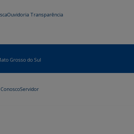
usca
Ouvidoria
Transparência
 Mato Grosso do Sul
e Conosco
Servidor