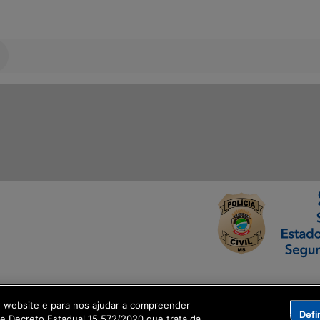
ormação Digital
o website e para nos ajudar a compreender
Defi
me Decreto Estadual 15.572/2020 que trata da