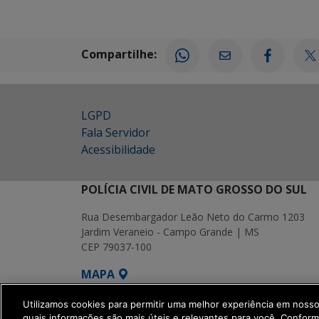
Compartilhe:
LGPD
Fala Servidor
Acessibilidade
POLÍCIA CIVIL DE MATO GROSSO DO SUL
Rua Desembargador Leão Neto do Carmo 1203
Jardim Veraneio - Campo Grande | MS
CEP 79037-100
MAPA
SETDIG | Secretaria-Executiva de Transf
Utilizamos cookies para permitir uma melhor experiência em noss
quais informações são mais úteis e relevantes para você. Confor