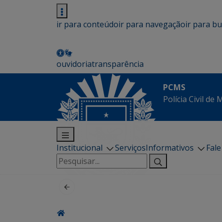
ir para conteúdo
ir para navegação
ir para b
ouvidoria
transparência
PCMS
Polícia Civil de
Institucional
Serviços
Informativos
Fal
Pesquisar
por: