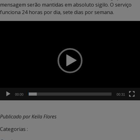
mensagem serão mantidas em absoluto sigilo. O serviço
funciona 24 horas por dia, sete dias por semana.
Tocador
de
vídeo
00:00
00:31
Publicado por Keila Flores
Categorias :