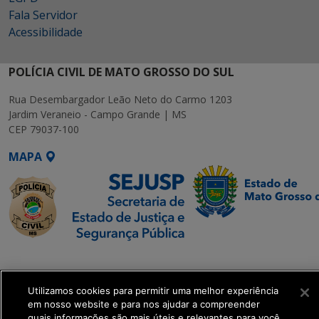
Fala Servidor
Acessibilidade
POLÍCIA CIVIL DE MATO GROSSO DO SUL
Rua Desembargador Leão Neto do Carmo 1203
Jardim Veraneio - Campo Grande | MS
CEP 79037-100
MAPA
SETDIG | Secretaria-
Executiva de
Utilizamos cookies para permitir uma melhor experiência
Transformação Digital
em nosso website e para nos ajudar a compreender
quais informações são mais úteis e relevantes para você.