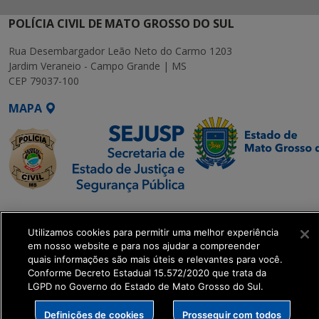
POLÍCIA CIVIL DE MATO GROSSO DO SUL
Rua Desembargador Leão Neto do Carmo 1203
Jardim Veraneio - Campo Grande | MS
CEP 79037-100
MAPA
SETDIG | Secretaria-
Executiva de
Utilizamos cookies para permitir uma melhor experiência
Transformação Digital
em nosso website e para nos ajudar a compreender
quais informações são mais úteis e relevantes para você.
Conforme Decreto Estadual 15.572/2020 que trata da
get_footer();
LGPD no Governo do Estado de Mato Grosso do Sul.
Definições de cookies
Prosseguir com todos