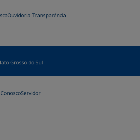
usca
Ouvidoria
Transparência
 Mato Grosso do Sul
e Conosco
Servidor