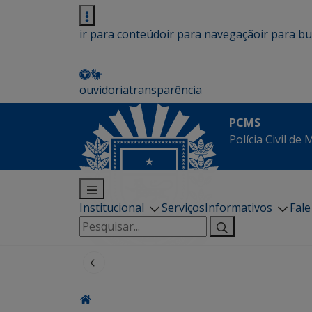
ir para conteúdo
ir para navegação
ir para b
ouvidoria
transparência
PCMS
Polícia Civil de
Institucional
Serviços
Informativos
Fal
Pesquisar
por: