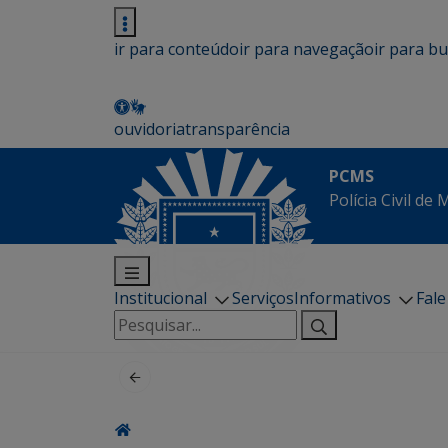
ir para conteúdo
ir para navegação
ir para b
ouvidoria
transparência
PCMS
Polícia Civil de
Institucional
Serviços
Informativos
Fal
Pesquisar
por: