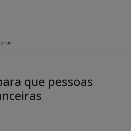
eiras
 para que pessoas
anceiras