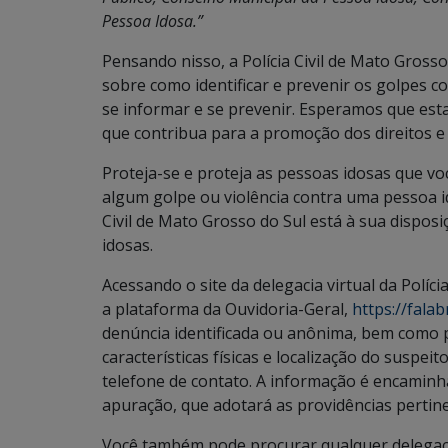
Pessoa Idosa.”
Pensando nisso, a Polícia Civil de Mato Grosso
sobre como identificar e prevenir os golpes c
se informar e se prevenir. Esperamos que esta
que contribua para a promoção dos direitos e
Proteja-se e proteja as pessoas idosas que vo
algum golpe ou violência contra uma pessoa id
Civil de Mato Grosso do Sul está à sua dispos
idosas.
Acessando o site da delegacia virtual da Políci
a plataforma da Ouvidoria-Geral,
https://fala
denúncia identificada ou anônima, bem como p
características físicas e localização do suspei
telefone de contato. A informação é encaminha
apuração, que adotará as providências pertin
Você também pode procurar qualquer delegacia 