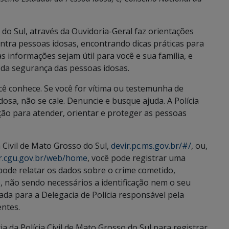
 do Sul, através da Ouvidoria-Geral faz orientações
ontra pessoas idosas, encontrando dicas práticas para
s informações sejam útil para você e sua família, e
 da segurança das pessoas idosas.
cê conhece. Se você for vítima ou testemunha de
osa, não se cale. Denuncie e busque ajuda. A Polícia
ição para atender, orientar e proteger as pessoas
a Civil de Mato Grosso do Sul,
devir.pc.ms.gov.br/#/
, ou,
br.cgu.gov.br/web/home
, você pode registrar uma
ode relatar os dados sobre o crime cometido,
to, não sendo necessários a identificação nem o seu
da para a Delegacia de Polícia responsável pela
entes.
da Polícia Civil de Mato Grosso do Sul para registrar