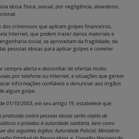
soa idosa: física, sexual, por negligência, abandono,
cional.
s dos criminosos que aplicam golpes financeiros,
ela Internet, que podem trazer danos materiais e
ngenharia social, se aproveitam da fragilidade, da
 das pessoas idosas para aplicar golpes e cometer
ar sempre alerta e desconfiar de ofertas muito
oais por telefone ou Internet, e situações que gerem
scar informações confiáveis e denunciar aos órgãos
de algum golpe.
 01/10/2003, em seu artigo 19, estabelece que:
a praticada contra pessoas idosas serão objeto de
públicos e privados à autoridade sanitária, bem como
r dos seguintes órgãos: Autoridade Policial; Ministério
selho Estadual da Pessoa Idosa, e, Conselho Nacional da