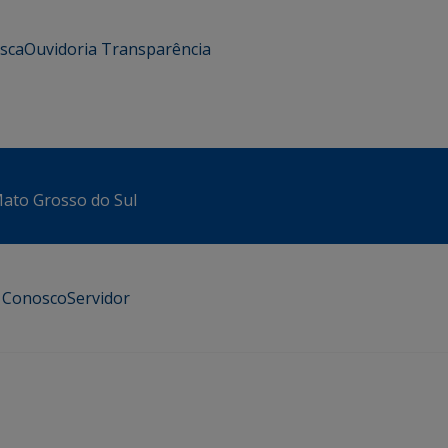
usca
Ouvidoria
Transparência
 Mato Grosso do Sul
e Conosco
Servidor