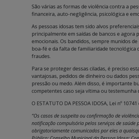
São várias as formas de violência contra a pes
financeira, auto-negligência, psicológica e emo
As pessoas idosas tem sido alvos preferenciai
principalmente em saídas de bancos e agora p
emocionais. Os bandidos, sempre munidos de e
boa-fé e da falta de familiaridade tecnológica
fraudes.
Para se proteger dessas ciladas, é preciso est
vantajosas, pedidos de dinheiro ou dados pess
pressão ou medo. Além disso, é importante bu
competentes caso seja vítima ou testemunha 
O ESTATUTO DA PESSOA IDOSA, Lei nº 10741 de
“Os casos de suspeita ou confirmação de violênci
notificação compulsória pelos serviços de saúde 
obrigatoriamente comunicados por eles a quaisque
Público; Conselho Municipal da Pessoa Idosa; Con