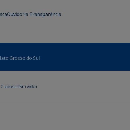
usca
Ouvidoria
Transparência
 Mato Grosso do Sul
e Conosco
Servidor