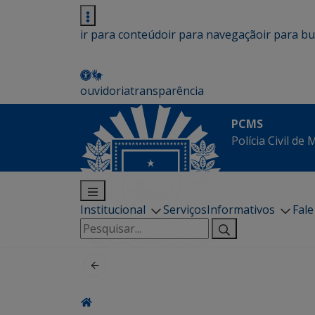
ir para conteúdo
ir para navegação
ir para b
ouvidoria
transparência
PCMS
Polícia Civil de
Institucional
Serviços
Informativos
Fal
Pesquisar
por: