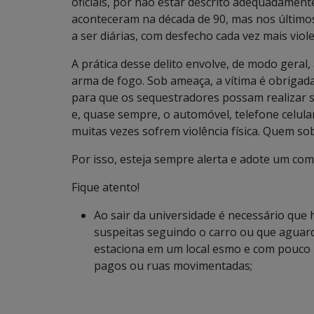
oficiais, por não estar descrito adequadament
aconteceram na década de 90, mas nos último
a ser diárias, com desfecho cada vez mais viol
A prática desse delito envolve, de modo geral,
arma de fogo. Sob ameaça, a vítima é obrigada
para que os sequestradores possam realizar s
e, quase sempre, o automóvel, telefone celular,
muitas vezes sofrem violência física. Quem so
Por isso, esteja sempre alerta e adote um co
Fique atento!
Ao sair da universidade é necessário que
suspeitas seguindo o carro ou que agua
estaciona em um local esmo e com pouco 
pagos ou ruas movimentadas;