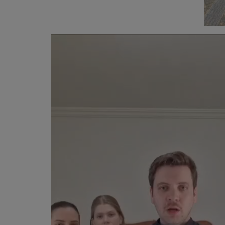
Tocador
de
vídeo