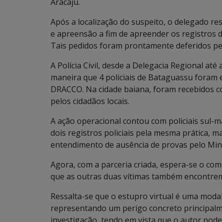
Aracaju.
Após a localização do suspeito, o delegado r
e apreensão a fim de apreender os registros d
Tais pedidos foram prontamente deferidos pe
A Polícia Civil, desde a Delegacia Regional at
maneira que 4 policiais de Bataguassu foram 
DRACCO. Na cidade baiana, foram recebidos com
pelos cidadãos locais.
A ação operacional contou com policiais sul-
dois registros policiais pela mesma prática, 
entendimento de ausência de provas pelo Minis
Agora, com a parceria criada, espera-se o co
que as outras duas vítimas também encontrem 
Ressalta-se que o estupro virtual é uma moda
representando um perigo concreto principalmen
investigação, tendo em vista que o autor pod