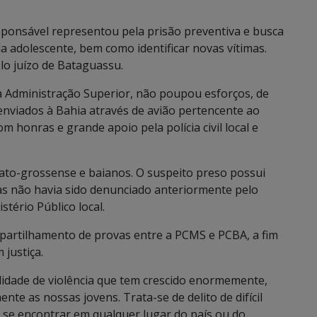
esponsável representou pela prisão preventiva e busca
a adolescente, bem como identificar novas vítimas.
lo juízo de Bataguassu.
é a Administração Superior, não poupou esforços, de
enviados à Bahia através de avião pertencente ao
 honras e grande apoio pela polícia civil local e
mato-grossense e baianos. O suspeito preso possui
mas não havia sido denunciado anteriormente pelo
tério Público local.
mpartilhamento de provas entre a PCMS e PCBA, a fim
justiça.
lidade de violência que tem crescido enormemente,
te as nossas jovens. Trata-se de delito de difícil
e se encontrar em qualquer lugar do país ou do