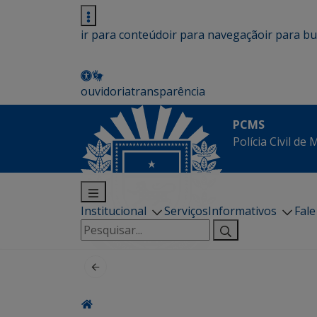
ir para conteúdo
ir para navegação
ir para b
ouvidoria
transparência
PCMS
Polícia Civil de
Institucional
Serviços
Informativos
Fal
Pesquisar
por: