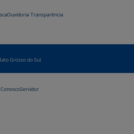
usca
Ouvidoria
Transparência
 Mato Grosso do Sul
e Conosco
Servidor