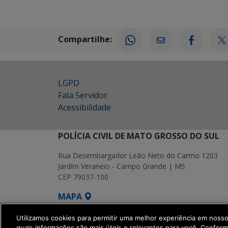
Compartilhe:
LGPD
Fala Servidor
Acessibilidade
POLÍCIA CIVIL DE MATO GROSSO DO SUL
Rua Desembargador Leão Neto do Carmo 1203
Jardim Veraneio - Campo Grande | MS
CEP 79037-100
MAPA
SETDIG | Secretaria-Executiva de Transf
Utilizamos cookies para permitir uma melhor experiência em noss
quais informações são mais úteis e relevantes para você. Confor