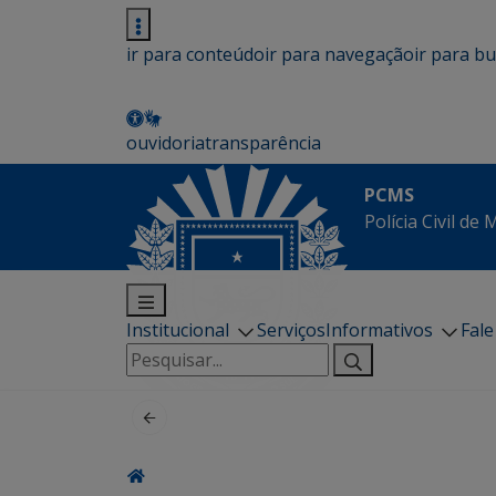
ir para conteúdo
ir para navegação
ir para b
ouvidoria
transparência
PCMS
Polícia Civil de
Institucional
Serviços
Informativos
Fal
Pesquisar
por: