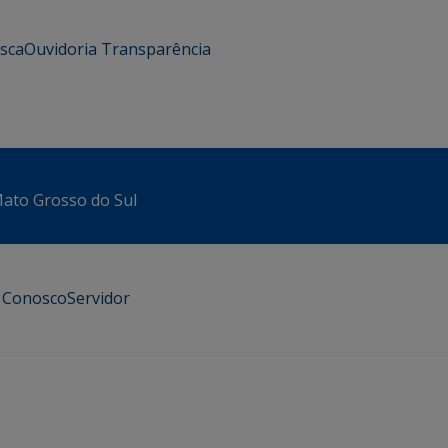
usca
Ouvidoria
Transparência
 Mato Grosso do Sul
e Conosco
Servidor