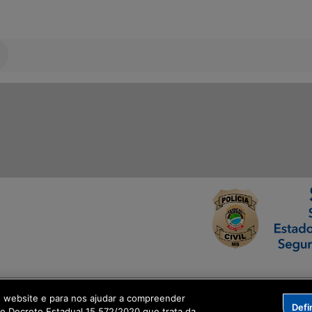
ormação Digital
o website e para nos ajudar a compreender
Defi
me Decreto Estadual 15.572/2020 que trata da