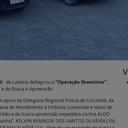
V
il
de Ladário deflagrou a
“Operação Showtime”
,
e de Busca e Apreensão.
om apoio da Delegacia Regional Polícia de Corumbá, da
acia de Atendimento à Infância, Juventude e Idoso de
risão e de busca apreensão expedidos contra ALDO
quinha”, KELVIN KENNEDE DOS SANTOS OLIVEIRA (19),
DE MAGALHÃES (21), além de um mandado de busca e