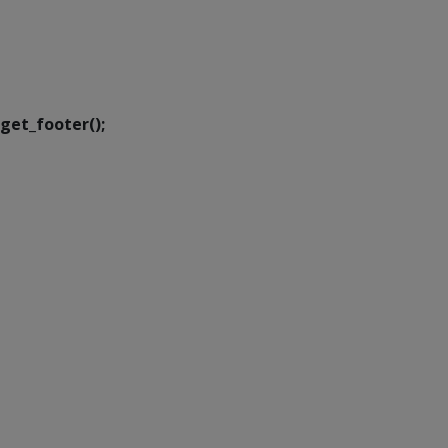
SETDIG | Secretaria-
Executiva de
Transformação Digital
get_footer();