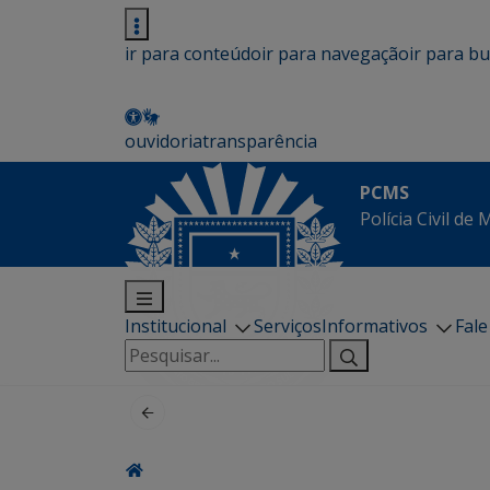
ir para conteúdo
ir para navegação
ir para b
ouvidoria
transparência
PCMS
Polícia Civil de
Institucional
Serviços
Informativos
Fal
Pesquisar
por: