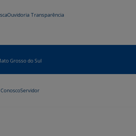
usca
Ouvidoria
Transparência
 Mato Grosso do Sul
e Conosco
Servidor