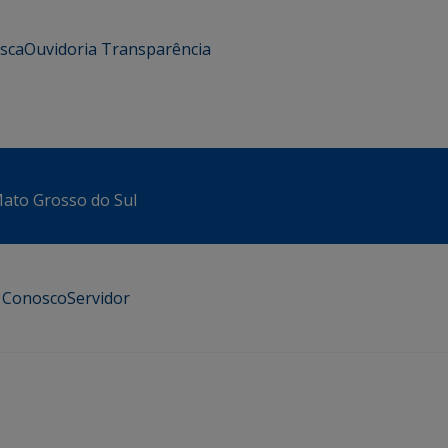
usca
Ouvidoria
Transparência
 Mato Grosso do Sul
e Conosco
Servidor