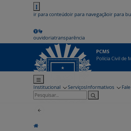
ir para conteúdo
ir para navegação
ir para b
ouvidoria
transparência
PCMS
Polícia Civil de
Institucional
Serviços
Informativos
Fal
Pesquisar
por: