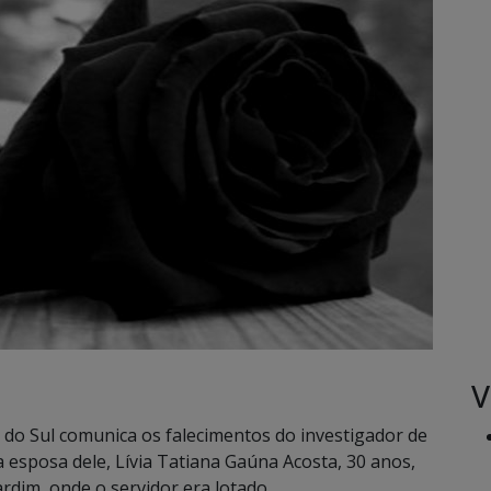
V
o do Sul comunica os falecimentos do investigador de
da esposa dele, Lívia Tatiana Gaúna Acosta, 30 anos,
ardim, onde o servidor era lotado.