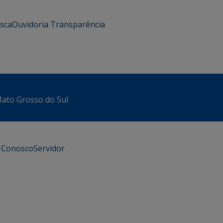
usca
Ouvidoria
Transparência
 Mato Grosso do Sul
e Conosco
Servidor