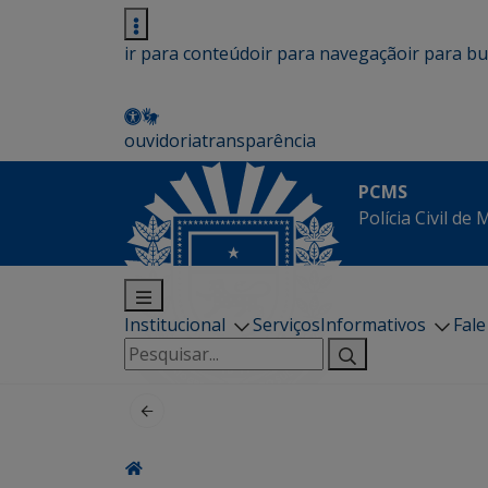
ir para conteúdo
ir para navegação
ir para b
ouvidoria
transparência
PCMS
Polícia Civil de
Institucional
Serviços
Informativos
Fal
Pesquisar
por: