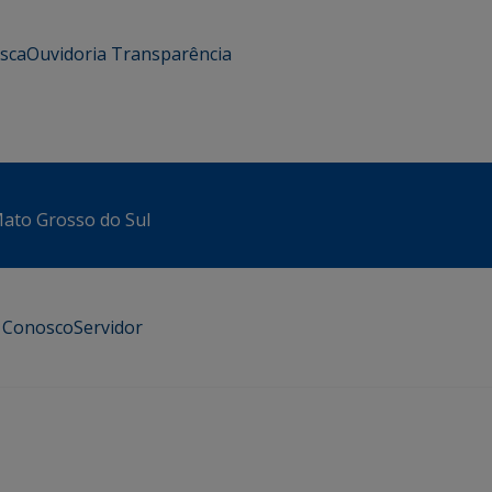
usca
Ouvidoria
Transparência
 Mato Grosso do Sul
e Conosco
Servidor