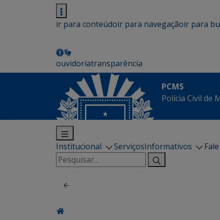
ir para conteúdo
ir para navegação
ir para b
ouvidoria
transparência
PCMS
Polícia Civil de
Institucional
Serviços
Informativos
Fal
Pesquisar
por: