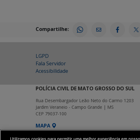
Compartilhe:
LGPD
Fala Servidor
Acessibilidade
POLÍCIA CIVIL DE MATO GROSSO DO SUL
Rua Desembargador Leão Neto do Carmo 1203
Jardim Veraneio - Campo Grande | MS
CEP 79037-100
MAPA
SETDIG | Secretaria-Executiva de Transf
Utilizamos cookies para permitir uma melhor experiência em noss