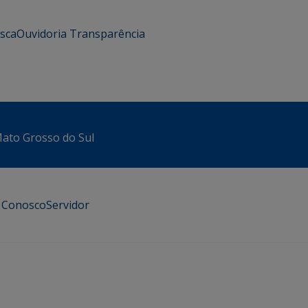
usca
Ouvidoria
Transparência
 Mato Grosso do Sul
e Conosco
Servidor