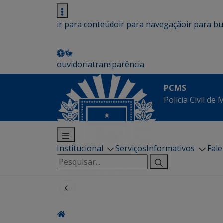
ir para conteúdo
ir para navegação
ir para b
ouvidoria
transparência
PCMS
Polícia Civil de
Institucional
Serviços
Informativos
Fal
Pesquisar
por: