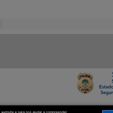
ormação Digital
o website e para nos ajudar a compreender