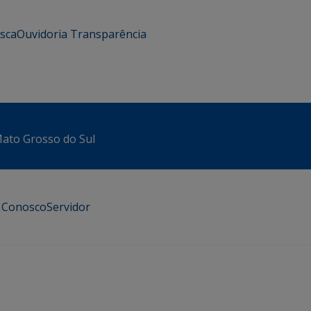
usca
Ouvidoria
Transparência
 Mato Grosso do Sul
e Conosco
Servidor