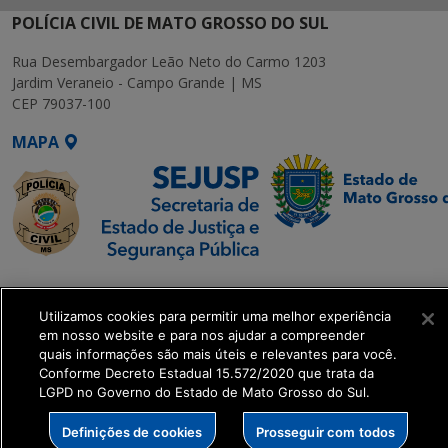
POLÍCIA CIVIL DE MATO GROSSO DO SUL
Rua Desembargador Leão Neto do Carmo 1203
Jardim Veraneio - Campo Grande | MS
CEP 79037-100
MAPA
SETDIG | Secretaria-
Executiva de
Utilizamos cookies para permitir uma melhor experiência
Transformação Digital
em nosso website e para nos ajudar a compreender
quais informações são mais úteis e relevantes para você.
Conforme Decreto Estadual 15.572/2020 que trata da
get_footer();
LGPD no Governo do Estado de Mato Grosso do Sul.
Definições de cookies
Prosseguir com todos