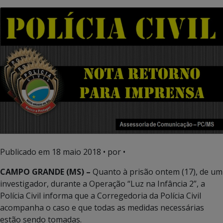
Publicado em
18 maio 2018
• por •
CAMPO GRANDE (MS) –
Quanto à prisão ontem (17), de um
investigador, durante a Operação “Luz na Infância 2”, a
Polícia Civil informa que a Corregedoria da Polícia Civil
acompanha o caso e que todas as medidas necessárias
estão sendo tomadas.