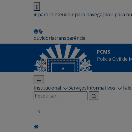
ir para conteúdo
ir para navegação
ir para b
ouvidoria
transparência
PCMS
Polícia Civil de
Institucional
Serviços
Informativos
Fal
Pesquisar
por: