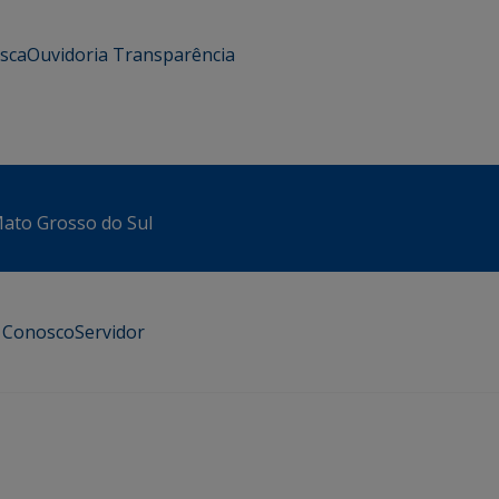
usca
Ouvidoria
Transparência
 Mato Grosso do Sul
e Conosco
Servidor