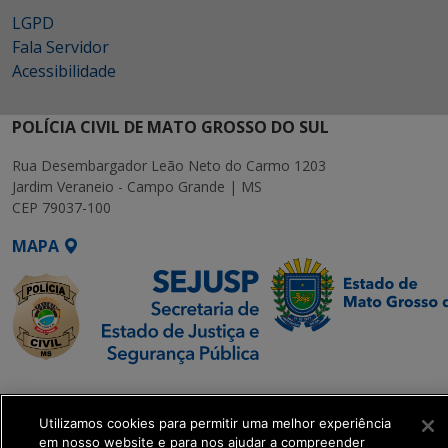
LGPD
Fala Servidor
Acessibilidade
POLÍCIA CIVIL DE MATO GROSSO DO SUL
Rua Desembargador Leão Neto do Carmo 1203
Jardim Veraneio - Campo Grande | MS
CEP 79037-100
MAPA
SETDIG | Secretaria-
Executiva de
Utilizamos cookies para permitir uma melhor experiência
Transformação Digital
em nosso website e para nos ajudar a compreender