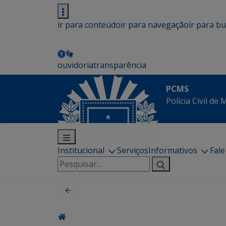
ir para conteúdo
ir para navegação
ir para b
ouvidoria
transparência
PCMS
Polícia Civil de
Institucional
Serviços
Informativos
Fal
Pesquisar
por: