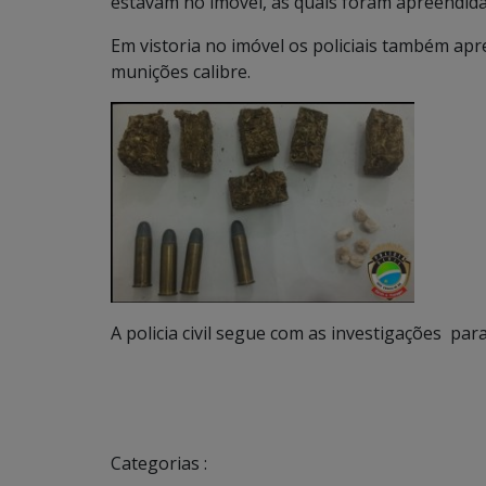
estavam no imóvel, as quais foram apreendida
Em vistoria no imóvel os policiais também a
munições calibre.
A policia civil segue com as investigações par
Categorias :