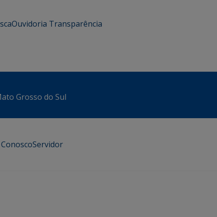
usca
Ouvidoria
Transparência
 Mato Grosso do Sul
e Conosco
Servidor