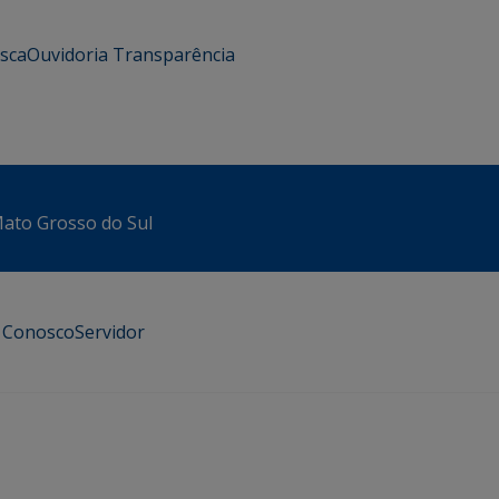
usca
Ouvidoria
Transparência
 Mato Grosso do Sul
e Conosco
Servidor