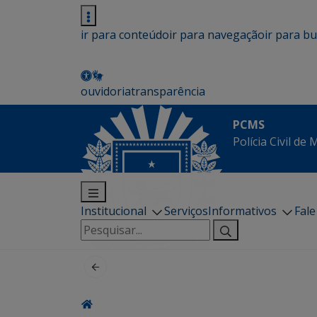
ir para conteúdo
ir para navegação
ir para b
ouvidoria
transparência
PCMS
Polícia Civil de
Institucional
Serviços
Informativos
Fal
Pesquisar
por: