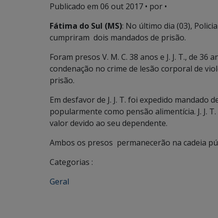
Publicado em
06 out 2017
• por •
Fátima do Sul (MS)
: No último dia (03), Polic
cumpriram dois mandados de prisão.
Foram presos V. M. C. 38 anos e J. J. T., de 36
condenação no crime de lesão corporal de vio
prisão.
Em desfavor de J. J. T. foi expedido mandado 
popularmente como pensão alimentícia. J. J. T
valor devido ao seu dependente.
Ambos os presos permanecerão na cadeia públi
Categorias :
Geral