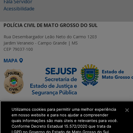
Fala Servidor
Acessibilidade
POLÍCIA CIVIL DE MATO GROSSO DO SUL
Rua Desembargador Leão Neto do Carmo 1203
Jardim Veraneio - Campo Grande | MS
CEP 79037-100
MAPA
SETDIG | Secretaria-
Executiva de
Utilizamos cookies para permitir uma melhor experiência
em nosso website e para nos ajudar a compreender
Transformação Digital
quais informações são mais úteis e relevantes para você.
Conforme Decreto Estadual 15.572/2020 que trata da
get_footer();
LGPD no Governo do Estado de Mato Grosso do Sul.