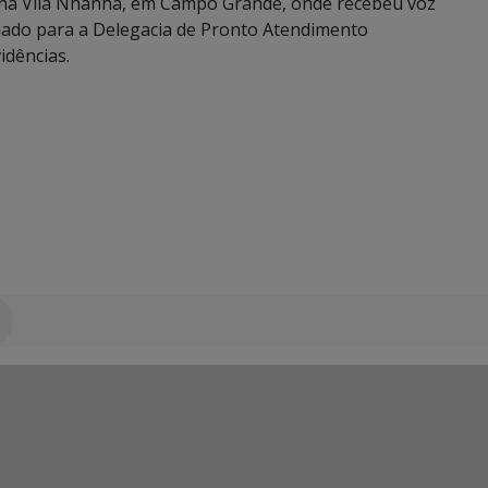
I na Vila Nhanhá, em Campo Grande, onde recebeu voz
hado para a Delegacia de Pronto Atendimento
idências.