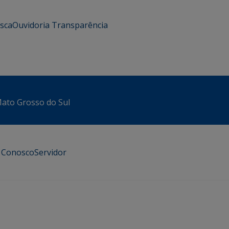
usca
Ouvidoria
Transparência
 Mato Grosso do Sul
e Conosco
Servidor