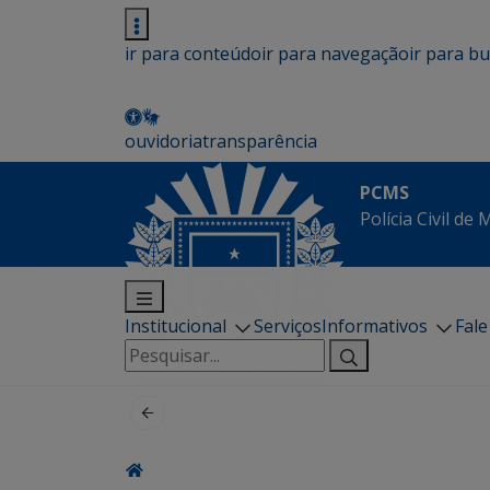
ir para conteúdo
ir para navegação
ir para b
ouvidoria
transparência
PCMS
Polícia Civil de
Institucional
Serviços
Informativos
Fal
Pesquisar
por: