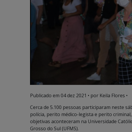
Publicado em
04 dez 2021
• por Keila Flores •
Cerca de 5.100 pessoas participaram neste sá
polícia, perito médico-legista e perito criminal
objetivas aconteceram na Universidade Catól
Grosso do Sul (UFMS).