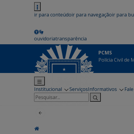
ir para conteúdo
ir para navegação
ir para b
ouvidoria
transparência
PCMS
Polícia Civil de
Institucional
Serviços
Informativos
Fal
Pesquisar
por: