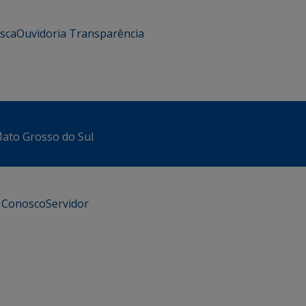
usca
Ouvidoria
Transparência
 Mato Grosso do Sul
e Conosco
Servidor