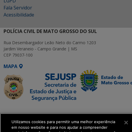
LGPD
Fala Servidor
Acessibilidade
POLÍCIA CIVIL DE MATO GROSSO DO SUL
Rua Desembargador Leão Neto do Carmo 1203
Jardim Veraneio - Campo Grande | MS
CEP 79037-100
MAPA
SETDIG | Secretaria-
Executiva de
Transformação Digital
Utilizamos cookies para permitir uma melhor experiência
em nosso website e para nos ajudar a compreender