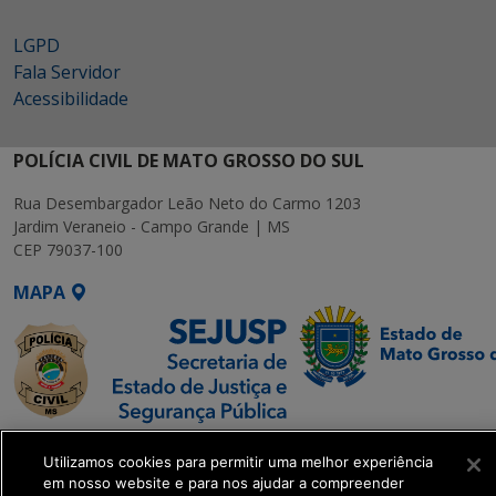
LGPD
Fala Servidor
Acessibilidade
POLÍCIA CIVIL DE MATO GROSSO DO SUL
Rua Desembargador Leão Neto do Carmo 1203
Jardim Veraneio - Campo Grande | MS
CEP 79037-100
MAPA
SETDIG | Secretaria-
Utilizamos cookies para permitir uma melhor experiência
Executiva de
em nosso website e para nos ajudar a compreender