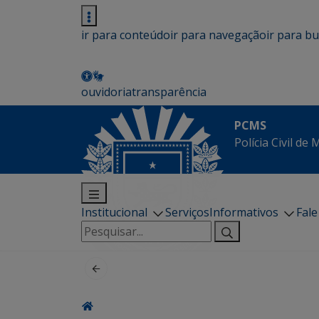
ir para conteúdo
ir para navegação
ir para b
ouvidoria
transparência
PCMS
Polícia Civil de
Institucional
Serviços
Informativos
Fal
Pesquisar
por: