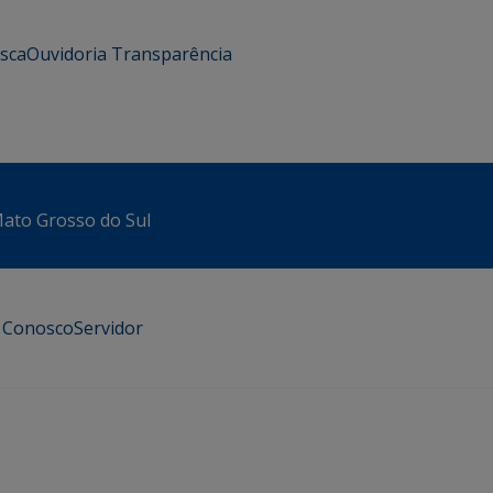
usca
Ouvidoria
Transparência
 Mato Grosso do Sul
e Conosco
Servidor