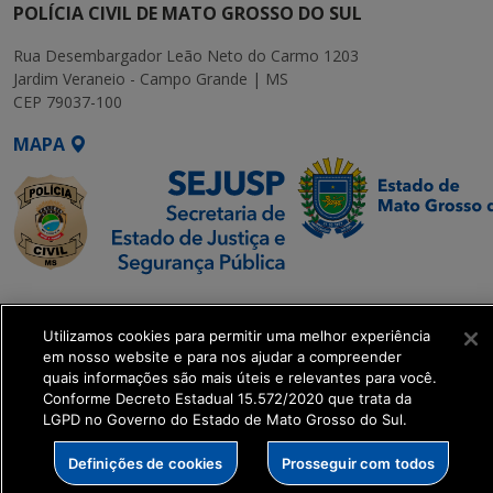
POLÍCIA CIVIL DE MATO GROSSO DO SUL
Rua Desembargador Leão Neto do Carmo 1203
Jardim Veraneio - Campo Grande | MS
CEP 79037-100
MAPA
SETDIG | Secretaria-
Executiva de
Utilizamos cookies para permitir uma melhor experiência
Transformação Digital
em nosso website e para nos ajudar a compreender
quais informações são mais úteis e relevantes para você.
Conforme Decreto Estadual 15.572/2020 que trata da
get_footer();
LGPD no Governo do Estado de Mato Grosso do Sul.
Definições de cookies
Prosseguir com todos