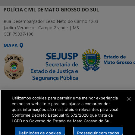
POLÍCIA CIVIL DE MATO GROSSO DO SUL
Rua Desembargador Leão Neto do Carmo 1203
Jardim Veraneio - Campo Grande | MS
CEP 79037-100
MAPA
SETDIG | Secretaria-
Executiva de
Utilizamos cookies para permitir uma melhor experiência
Transformação Digital
em nosso website e para nos ajudar a compreender
quais informações são mais úteis e relevantes para você.
Conforme Decreto Estadual 15.572/2020 que trata da
get_footer();
LGPD no Governo do Estado de Mato Grosso do Sul.
Definições de cookies
Prosseguir com todos