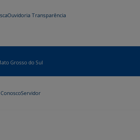
usca
Ouvidoria
Transparência
 Mato Grosso do Sul
e Conosco
Servidor