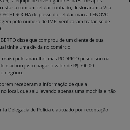
06), a equipe de Investigadores da 5ª DP após
estaria com um celular roubado, deslocaram a Vila
OSCHI ROCHA de posse do celular marca LENOVO,
agem pelo número de IMEI verificaram tratar-se de
6.
OBERTO disse que comprou de um cliente de sua
al tinha uma dívida no comércio.
s reais) pelo aparelho, mas RODRIGO pesquisou na
lo e achou justo pagar o valor de R$ 700,00
 o negócio.
Z, porém receberam a informação de que a
 no local, que saiu levando apenas uma mochila e não
nta Delegacia de Polícia e autuado por receptação