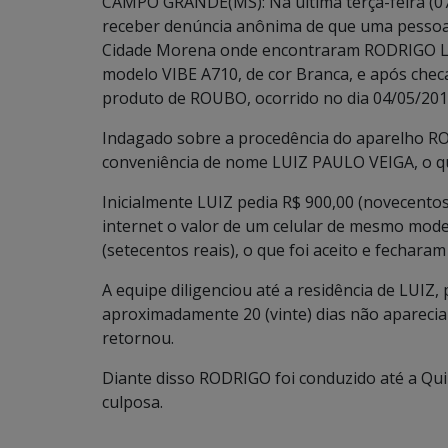
CAMPO GRANDE(MS): Na última terça-feira (07/
receber denúncia anônima de que uma pessoa 
Cidade Morena onde encontraram RODRIGO L
modelo VIBE A710, de cor Branca, e após chec
produto de ROUBO, ocorrido no dia 04/05/201
Indagado sobre a procedência do aparelho R
conveniência de nome LUIZ PAULO VEIGA, o qu
Inicialmente LUIZ pedia R$ 900,00 (novecento
internet o valor de um celular de mesmo mode
(setecentos reais), o que foi aceito e fecharam
A equipe diligenciou até a residência de LUI
aproximadamente 20 (vinte) dias não aparecia
retornou.
Diante disso RODRIGO foi conduzido até a Qui
culposa.