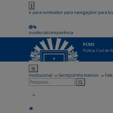
ir para conteúdo
ir para navegação
ir para b
ouvidoria
transparência
PCMS
Polícia Civil de
Institucional
Serviços
Informativos
Fal
Pesquisar
por: