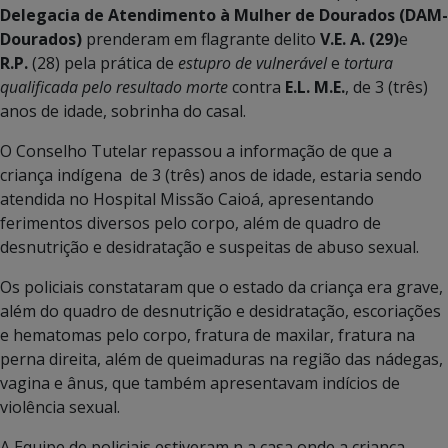
Delegacia de Atendimento à Mulher de Dourados (DAM-
Dourados)
prenderam em flagrante delito
V.E. A.
(29)
e
R.P.
(28) pela prática de
estupro de vulnerável
e
tortura
qualificada pelo resultado morte
contra
E.L. M.E.
, de 3 (três)
anos de idade, sobrinha do casal.
O Conselho Tutelar repassou a informação de que a
criança indígena de 3 (três) anos de idade, estaria sendo
atendida no Hospital Missão Caioá, apresentando
ferimentos diversos pelo corpo, além de quadro de
desnutrição e desidratação e suspeitas de abuso sexual.
Os policiais constataram que o estado da criança era grave,
além do quadro de desnutrição e desidratação, escoriações
e hematomas pelo corpo, fratura de maxilar, fratura na
perna direita, além de queimaduras na região das nádegas,
vagina e ânus, que também apresentavam indícios de
violência sexual.
A Equipe de policiais estiveram n a casa onde a criança